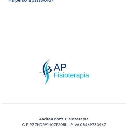
Hai perso la password?
Andrea Pozzi Fisioterapia
C.F. PZZNDR91H07F205L – P.IVA 08469730967