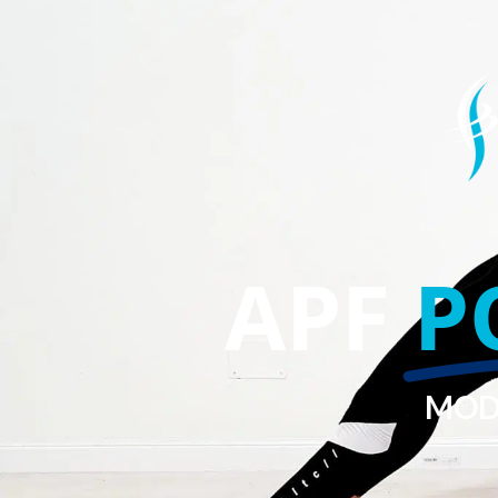
APF
P
MOD