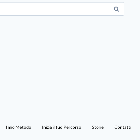
Il mio Metodo
Inizia il tuo Percorso
Storie
Contatti