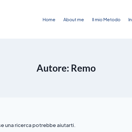
Home
About me
Il mio Metodo
I
Autore: Remo
e una ricerca potrebbe aiutarti.