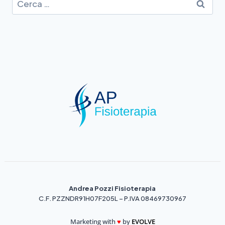
Andrea Pozzi Fisioterapia
C.F. PZZNDR91H07F205L – P.IVA 08469730967
Marketing with
♥️
by
EVOLVE