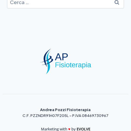
Andrea Pozzi Fisioterapia
C.F. PZZNDR91H07F205L – P.IVA 08469730967
Marketing with
♥️
by
EVOLVE