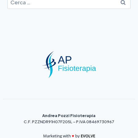
Andrea Pozzi Fisioterapia
C.F. PZZNDR91H07F205L – P.IVA 08469730967
Marketing with
♥️
by
EVOLVE