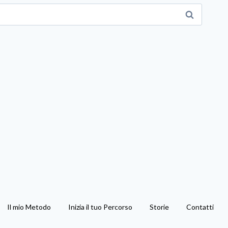
Il mio Metodo
Inizia il tuo Percorso
Storie
Contatti