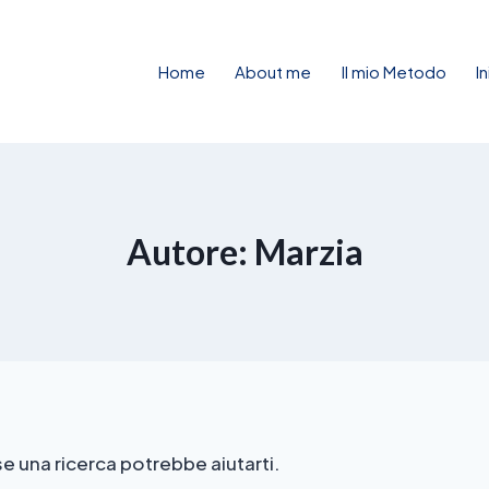
Home
About me
Il mio Metodo
I
Autore: Marzia
e una ricerca potrebbe aiutarti.