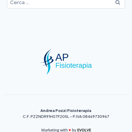
Andrea Pozzi Fisioterapia
C.F. PZZNDR91H07F205L – P.IVA 08469730967
Marketing with
♥️
by
EVOLVE