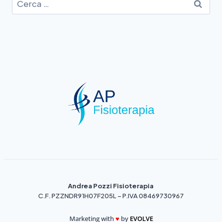
Andrea Pozzi Fisioterapia
C.F. PZZNDR91H07F205L – P.IVA 08469730967
Marketing with
♥️
by
EVOLVE