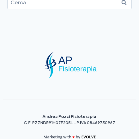
Andrea Pozzi Fisioterapia
C.F. PZZNDR91H07F205L – P.IVA 08469730967
Marketing with
♥️
by
EVOLVE