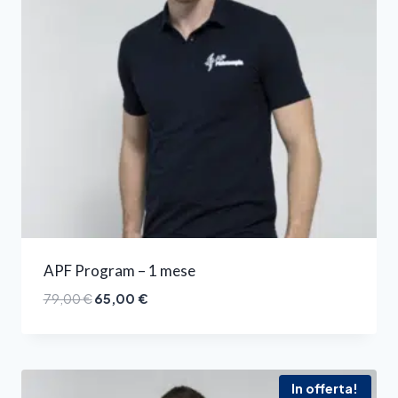
APF Program – 1 mese
79,00
€
65,00
€
In offerta!