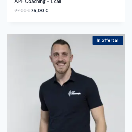
APF Coaching – 1 call
97,00
€
75,00
€
In offerta!