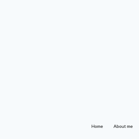
Home
About me