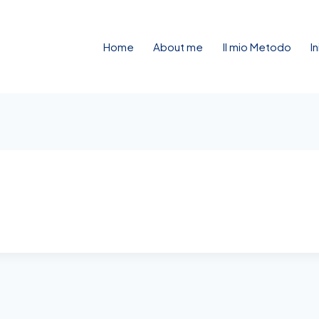
Home
About me
Il mio Metodo
I