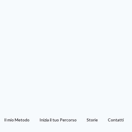
Il mio Metodo
Inizia il tuo Percorso
Storie
Contatti