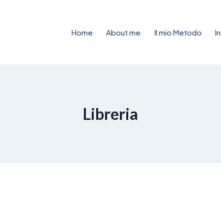
Home
About me
Il mio Metodo
I
Libreria