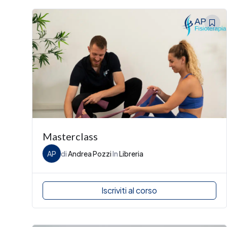
Masterclass
AP
di
Andrea Pozzi
In
Libreria
Iscriviti al corso