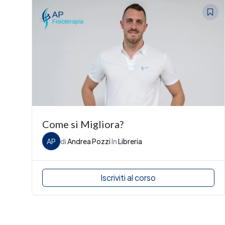
Come si Migliora?
AP
di
Andrea Pozzi
In
Libreria
Iscriviti al corso